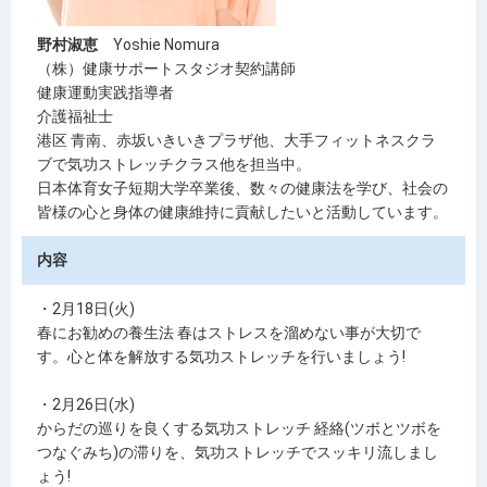
野村淑恵
Yoshie Nomura
（株）健康サポートスタジオ契約講師
健康運動実践指導者
介護福祉士
港区 青南、赤坂いきいきプラザ他、大手フィットネスクラ
ブで気功ストレッチクラス他を担当中。
日本体育女子短期大学卒業後、数々の健康法を学び、社会の
皆様の心と身体の健康維持に貢献したいと活動しています。
内容
・2月18日(火)
春にお勧めの養生法 春はストレスを溜めない事が大切で
す。心と体を解放する気功ストレッチを行いましょう!
・2月26日(水)
からだの巡りを良くする気功ストレッチ 経絡(ツボとツボを
つなぐみち)の滞りを、気功ストレッチでスッキリ流しまし
ょう!