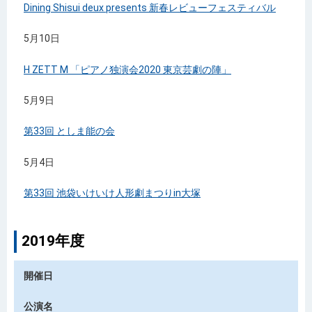
Dining Shisui deux presents 新春レビューフェスティバル
5月10日
H ZETT M 「ピアノ独演会2020 東京芸劇の陣」
5月9日
第33回 としま能の会
5月4日
第33回 池袋いけいけ人形劇まつりin大塚
2019年度
開催日
公演名