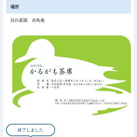
場所
目白庭園 赤鳥庵
終了しました