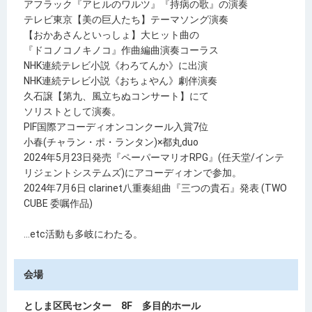
アフラック『アヒルのワルツ』『持病の歌』の演奏
テレビ東京【美の巨人たち】テーマソング演奏
【おかあさんといっしょ】大ヒット曲の
『ドコノコノキノコ』作曲編曲演奏コーラス
NHK連続テレビ小説《わろてんか》に出演
NHK連続テレビ小説《おちょやん》劇伴演奏
久石譲【第九、風立ちぬコンサート】にて
ソリストとして演奏。
PIF国際アコーディオンコンクール入賞7位
小春(チャラン・ポ・ランタン)×都丸duo
2024年5月23日発売『ペーパーマリオRPG』(任天堂/インテ
リジェントシステムズ)にアコーディオンで参加。
2024年7月6日 clarinet八重奏組曲『三つの貴石』発表 (TWO
CUBE 委嘱作品)
…etc活動も多岐にわたる。
会場
としま区民センター 8F 多目的ホール