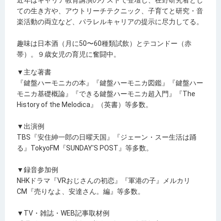
近年はキャリア教育講演のゲストで登壇し、在野研究者とし
ての生き方や、アウトリーチテクニック、子育てと研究・音
楽活動の両立など、パラレルキャリアの提示に尽力してる。
趣味は日本酒（月に
50
〜
60
種類試飲）とテコンドー（赤
帯）。９歳女児の育児に奮闘中。
▼主な著書
『鍵盤ハーモニカの本』『鍵盤ハーモニカ図鑑』『鍵盤ハー
モニカ基礎概論』『できる鍵盤ハーモニカ超入門』『
The
History of the Melodica
』（英書）等多数。
▼出演例
TBS
『安住紳一郎の日曜天国』『ジェーン・スー生活は踊
る』
TokyoFM
『
SUNDAY'S POST
』等多数。
▼録音参加例
NHK
ドラマ『
VR
おじさんの初恋』『軍港の子』メルカリ
CM
『売りなよ、安達さん。編』等多数。
▼
TV
・雑誌・
WEB
記事取材例