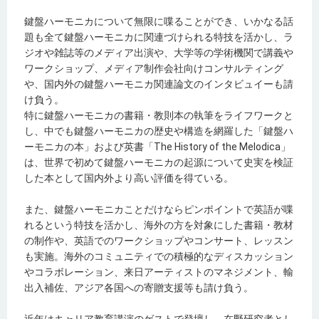
鍵盤ハーモニカについて無限に喋ることができ、いかなる話
題も全て鍵盤ハーモニカに関連づけられる特技を活かし、ラ
ジオや雑誌等のメディア出演や、大学等の学術機関で講義や
ワークショップ、メディア制作会社向けコンサルティング
や、国内外の鍵盤ハーモニカ関連論文のインタビュイーも請
け負う。
特に鍵盤ハーモニカの書籍・教則本の執筆をライフワークと
し、中でも鍵盤ハーモニカの歴史や構造を網羅した「鍵盤ハ
ーモニカの本」および英書「
The History of the Melodica
」
は、世界で初めて鍵盤ハーモニカの起源について史実を検証
した本として国内外より高い評価を得ている。
また、鍵盤ハーモニカことだけならピンポイントで英語が喋
れるという特技を活かし、海外の方を対象にした書籍・教材
の制作や、英語でのワークショップやコンサート、レッスン
も実施。海外のコミュニティでの積極的なディスカッション
やコラボレーション、来日アーティストのマネジメント、輸
出入補佐、アジア各国への寄贈支援等も請け負う。