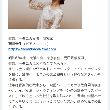
鍵盤ハーモニカ奏者・研究家
南川朱生
（ピアノニマス ）
https://akeominamikawa.com
昭和
62
年生、大阪出身、東京在住、元
IT
系銀座
OL
。
鍵盤ハーモニカに関する全てを承る人。
オリジナル楽曲やワールドミュージック、トイミュージック
を軸に、鍵盤ハーモニカの完全独奏という稀有なスタイルを
追求する。
近年は音楽的な欲求から、鍵盤ハーモニカの複数台同時吹き
や、ボイパ奏法、シャウティングチキンの頭部をマウスピー
スにして吹くといった技法を取り込みつつ、普通に鍵盤ハー
モニカを吹くとはどういうことだったのか、改めて見つめ直
している。