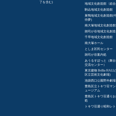
了を含む)
地域文化創造館〈総合
駒込地域文化創造館
巣鴨地域文化創造館(
待夢)
南大塚地域文化創造館
雑司が谷地域文化創造
千早地域文化創造館
南大塚ホール
としま区民センター
雑司が谷案内処
あうるすぽっと（舞台
交流センター）
東京建物 Brillia HAL
区立芸術文化劇場)
池袋西口公園野外劇場
豊島区立トキワ荘マン
ュージアム
豊島区トキワ荘通りお
処
トキワ荘通り昭和レト