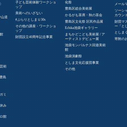
子ども芸術体験ワークショ
化祭
〉
メール
ップ
豊島区総合美術展
ソーシ
美術へのいざない
かるがも茶席・秋の茶会
カウン
中山道
#ぷらりとしまＵ30s
豊島区文化祭 区民作品展
財団マ
その他の講座・ワークショ
ー「と
Echika池袋ギャラリー
ップ
としまく
館
まちかどこども美術展 / ア
財団設立40周年記念事業
ーティストデビュー展
寄附の
池袋モンパルナス回遊美術
館
池袋演劇祭
としま文化応援団事業
芸術
その他
L(豊島
ガミ
休み
ロ館