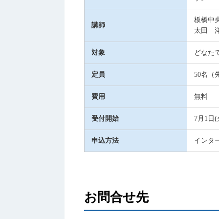
板橋中
講師
太田 洋
対象
どなた
定員
50名（
費用
無料
受付開始
7月1日(
申込方法
インタ
お問合せ先