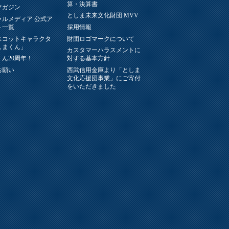
算・決算書
マガジン
としま未来文化財団 MVV
ャルメディア 公式ア
ト一覧
採用情報
スコットキャラクタ
財団ロゴマークについて
しまくん」
カスタマーハラスメントに
ん20周年！
対する基本方針
お願い
西武信用金庫より「としま
文化応援団事業」にご寄付
をいただきました