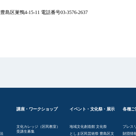
区巣鴨4-15-11 電話番号03-3576-2637
講座・ワークショップ
イベント・文化祭・展示
各種ご
文化カレッジ（区民教室）
地域文化創造館 文化祭
プレス
受講生募集
法
としま区民芸術祭 豊島区文
財団情報