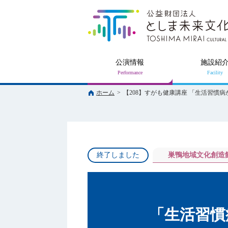
公演情報
施設紹
ホーム
>
【208】すがも健康講座 「生活習慣
終了しました
巣鴨地域文化創造
「生活習慣