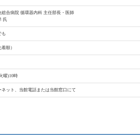
央総合病院 循環器内科 主任部長・医師
 氏
でも
先着順）
火曜)10時
ーネット、当館電話または当館窓口にて