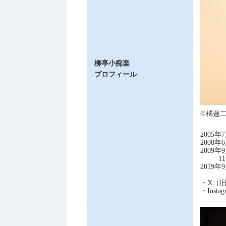
柳亭小痴楽
プロフィール
©橘蓮
2005
2008
2009
11月
2019
・X（旧Tw
・Instag