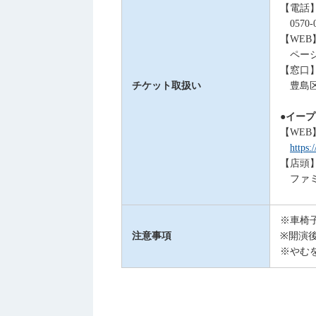
【電話
0570-
【WEB
ページ
【窓口
チケット取扱い
豊島区東
●イー
【WEB
https:
【店頭
ファミ
※車椅
注意事項
※開演
※やむ