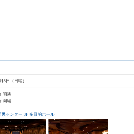
年2月8日（日曜）
分 開演
分 開場
民センター 8F 多目的ホール