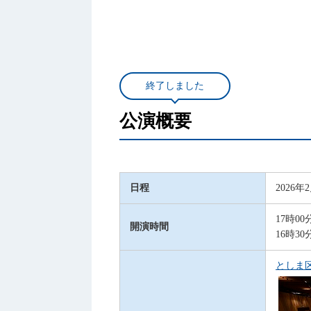
終了しました
公演概要
日程
2026
17時00
開演時間
16時30
としま区