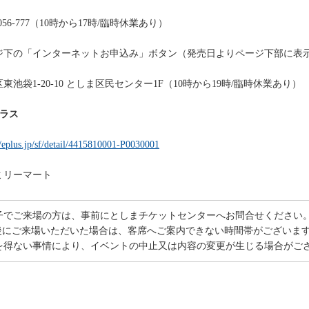
】
056-777（10時から17時/臨時休業あり）
】
下の「インターネットお申込み」ボタン（発売日よりページ下部に表示
】
池袋1-20-10 としま区民センター1F（10時から19時/臨時休業あり）
プラス
】
//eplus.jp/sf/detail/4415810001-P0030001
】
リーマート
子でご来場の方は、事前にとしまチケットセンターへお問合せください
後にご来場いただいた場合は、客席へご案内できない時間帯がございま
を得ない事情により、イベントの中止又は内容の変更が生じる場合がご