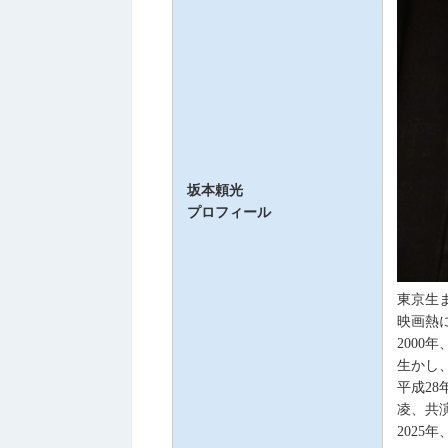
坂本頼光
プロフィール
東京生
映画熱
200
生かし
平成2
凌、共
202