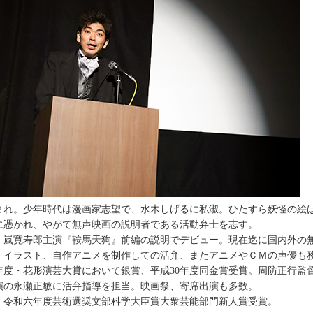
まれ。少年時代は漫画家志望で、水木しげるに私淑。ひたすら妖怪の絵
に憑かれ、やがて無声映画の説明者である活動弁士を志す。
0年、嵐寛寿郎主演『鞍馬天狗』前編の説明でデビュー。現在迄に国内外の
、イラスト、自作アニメを制作しての活弁、またアニメやＣＭの声優も
8年度・花形演芸大賞において銀賞、平成30年度同金賞受賞。周防正行
演の永瀬正敏に活弁指導を担当。映画祭、寄席出演も多数。
5年、令和六年度芸術選奨文部科学大臣賞大衆芸能部門新人賞受賞。