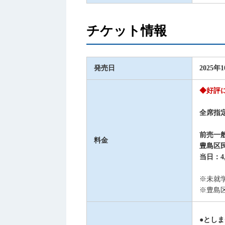
チケット情報
発売日
2025年
◆好評
全席指
前売一般
料金
豊島区民
当日：4,
※未就
※豊島
●とし