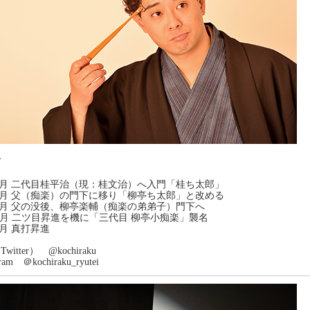
二
年7月 二代目桂平治（現：桂文治）へ入門「桂ち太郎」
年6月 父（痴楽）の門下に移り「柳亭ち太郎」と改める
年9月 父の没後、柳亭楽輔（痴楽の弟弟子）門下へ
 二ツ目昇進を機に「三代目 柳亭小痴楽」襲名
年9月 真打昇進
itter） @kochiraku
ram ＠kochiraku_ryutei