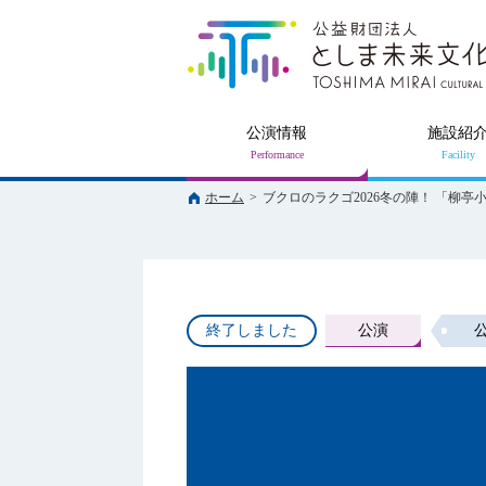
公演情報
施設紹
ホーム
>
ブクロのラクゴ2026冬の陣！ 「柳亭
終了しました
公演