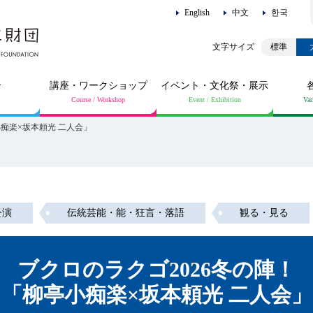
English
中文
한국
標準
介
講座・ワークショップ
イベント・文化祭・展示
小痴楽×坂本頼光 二人会」
公演
伝統芸能・能・狂言・落語
観る・見る
ブクロのラクゴ2026冬の陣！
「柳亭小痴楽×坂本頼光 二人会」