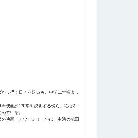
ばかり描く日々を送るも、中学二年頃より
無声映画約120本を説明する傍ら、絵心を
務めている。
監督の映画「カツベン！」では、主演の成田