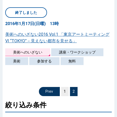
終了しました
2016年1月17日(日曜) 13時
美術へのいざない2016 Vol.1 「東京アートミーティング
Ⅵ “TOKYO”－見えない都市を見せる」
美術へのいざない
講座・ワークショップ
美術
参加する
無料
1
前へ
2
絞り込み条件