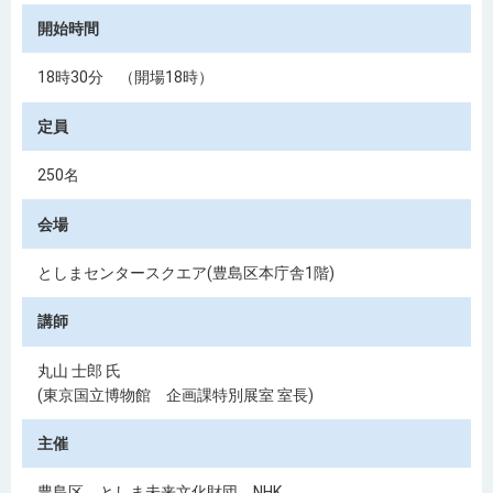
開始時間
18時30分 （開場18時）
定員
250名
会場
としまセンタースクエア(豊島区本庁舎1階)
講師
丸山 士郎 氏
(東京国立博物館 企画課特別展室 室長)
主催
豊島区、としま未来文化財団、NHK