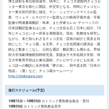
博士課程を単位取得退学。06年に、チェコ大使館内チェコセ
ンター東京を新たに開設、外交官となる。同時にチェコセン
ター東京初代所長に就任。ヤン・シュヴァンクマイエル監
督、ヴィェラ・ヒチロヴァー監督などの映画字幕作成・字幕
監修や関連書籍翻訳・執筆、また作家カレル･チャペックの
日本語翻訳監修をはじめ、チェコ文化を広く日本に紹介。13
年にチェコセンター所長を満期退任。現在、歌舞伎を研究し
ながら、未だ知られざるチェコ文化・芸術の紹介と普及を目
的にした「チェコ蔵」を主宰。チェコ文化関連の講演会・講
師など数多くこなし、公的な通訳・翻訳業にも携わる。早稲
田大学演劇博物館招聘研究員、実践女子大学短期大学部、埼
玉大学教育学部ほか兼任講師。テレビやラジオにも出演。チ
ェコ語への翻訳に永井荷風『夢の女』、田中貢太郎『日本の
怪談』（選）など。チェコ蔵ホームページ
http://chekogura.com
進行スケジュール(予定)
10時15分～10時30分
カトリック豊島教会集合・受付
10時30分
カトリック豊島教会見学