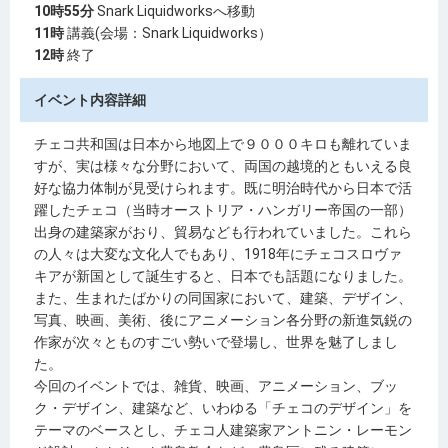
10時55分
Snark Liquidworksへ移動
11時
講義(会場：Snark Liquidworks）
12時
終了
イベント内容詳細
チェコ共和国は日本から地図上で９０００キロも離れていま
すが、実は様々な分野において、両国の越境的ともいえる良
好な協力体制が見受けられます。既に明治時代から日本で活
躍したチェコ（当時オーストリア・ハンガリー帝国の一部）
出身の建築家がおり、貿易なども行われていました。これら
の人々は大変な文化人でもあり、1918年にチェコスロヴァ
キアが新国として誕生すると、日本でも話題になりました。
また、生まれたばかりの同国家において、建築、デザイン、
写真、映画、美術、後にアニメーション各分野の新進気鋭の
作家が次々とものすごい勢いで登場し、世界を魅了しまし
た。
今回のイベントでは、雑貨、映画、アニメーション、ブッ
ク・デザイン、建築など、いわゆる「チェコのデザイン」を
テーマのベースとし、チェコ人建築家アントニン・レーモン