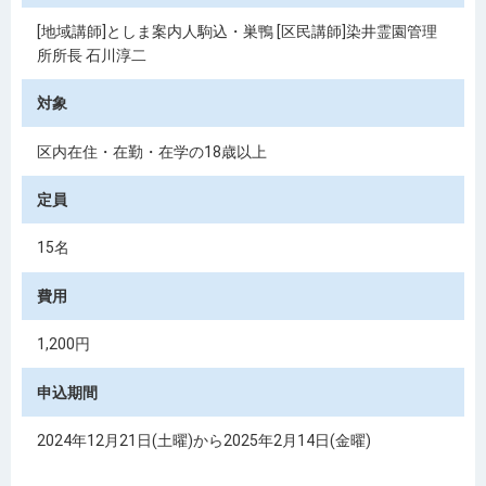
[地域講師]としま案内人駒込・巣鴨 [区民講師]染井霊園管理
所所長 石川淳二
対象
区内在住・在勤・在学の18歳以上
定員
15名
費用
1,200円
申込期間
2024年12月21日(土曜)から2025年2月14日(金曜)