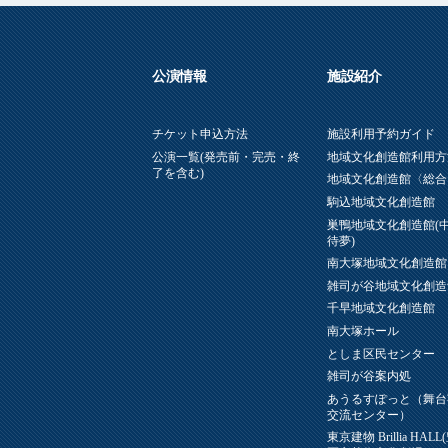
公演情報
施設紹介
チケット申込方法
施設利用予約ガイド
公演一覧(発売前・完売・終
地域文化創造館利用方
了を含む)
地域文化創造館〈総合
駒込地域文化創造館
巣鴨地域文化創造館(
待夢)
南大塚地域文化創造館
雑司が谷地域文化創造
千早地域文化創造館
南大塚ホール
としま区民センター
雑司が谷案内処
あうるすぽっと（舞台
交流センター）
東京建物 Brillia HAL