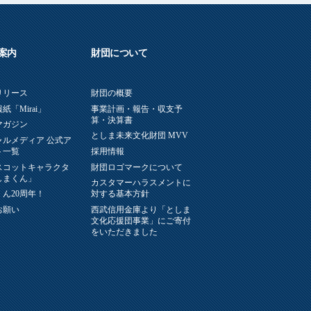
案内
財団について
リリース
財団の概要
紙「Mirai」
事業計画・報告・収支予
算・決算書
マガジン
としま未来文化財団 MVV
ャルメディア 公式ア
ト一覧
採用情報
スコットキャラクタ
財団ロゴマークについて
しまくん」
カスタマーハラスメントに
ん20周年！
対する基本方針
お願い
西武信用金庫より「としま
文化応援団事業」にご寄付
をいただきました