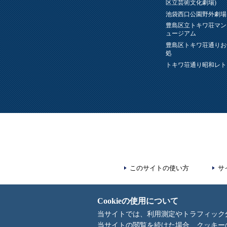
区立芸術文化劇場)
池袋西口公園野外劇場
豊島区立トキワ荘マン
ュージアム
豊島区トキワ荘通りお
処
トキワ荘通り昭和レト
このサイトの使い方
サ
Cookieの使用について
当サイトでは、利用測定やトラフィック分析
当サイトの閲覧を続けた場合、クッキー