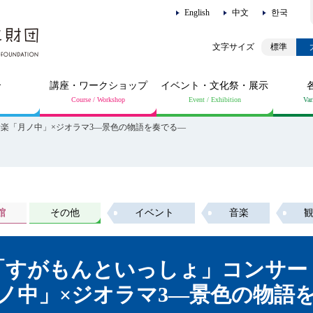
English
中文
한국
標準
介
講座・ワークショップ
イベント・文化祭・展示
音楽「月ノ中」×ジオラマ3―景色の物語を奏でる―
館
その他
イベント
音楽
「すがもんといっしょ」コンサー
ノ中」×ジオラマ3―景色の物語