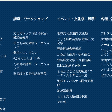
講座・ワークショップ
イベント・文化祭・展示
各種ご
文化カレッジ（区民教室）
地域文化創造館 文化祭
プレス
受講生募集
法
としま区民芸術祭 豊島区文
財団情報
子ども芸術体験ワークショ
化祭
〉
メール
ップ
豊島区総合美術展
ソーシ
美術へのいざない
かるがも茶席・秋の茶会
カウン
中山道
#ぷらりとしまＵ30s
豊島区文化祭 区民作品展
財団マ
その他の講座・ワークショ
ー「と
Echika池袋ギャラリー
ップ
としまく
館
まちかどこども美術展 / ア
財団設立40周年記念事業
ーティストデビュー展
寄附の
池袋モンパルナス回遊美術
館
池袋演劇祭
としま文化応援団事業
芸術
その他
L(豊島