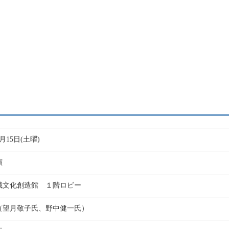
2月15日(土曜)
演
域文化創造館 １階ロビー
（望月敬子氏、野中健一氏）