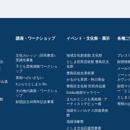
講座・ワークショップ
イベント・文化祭・展示
各種ご
文化カレッジ（区民教室）
地域文化創造館 文化祭
プレス
受講生募集
法
としま区民芸術祭 豊島区文
財団情報
子ども芸術体験ワークショ
化祭
〉
メール
ップ
豊島区総合美術展
ソーシ
美術へのいざない
かるがも茶席・秋の茶会
カウン
中山道
#ぷらりとしまＵ30s
豊島区文化祭 区民作品展
財団マ
その他の講座・ワークショ
ー「と
Echika池袋ギャラリー
ップ
としまく
館
まちかどこども美術展 / ア
財団設立40周年記念事業
ーティストデビュー展
寄附の
池袋モンパルナス回遊美術
館
池袋演劇祭
としま文化応援団事業