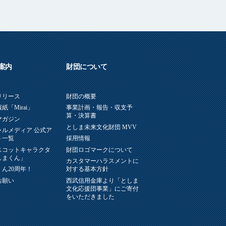
案内
財団について
リリース
財団の概要
紙「Mirai」
事業計画・報告・収支予
算・決算書
マガジン
としま未来文化財団 MVV
ャルメディア 公式ア
ト一覧
採用情報
スコットキャラクタ
財団ロゴマークについて
しまくん」
カスタマーハラスメントに
ん20周年！
対する基本方針
お願い
西武信用金庫より「としま
文化応援団事業」にご寄付
をいただきました