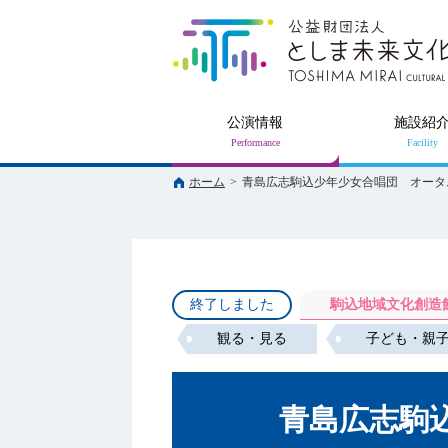
公演情報
施設紹
ホーム
>
青島広志駒込少年少女合唱団 オータム
終了しました
駒込地域文化創造
観る・見る
子ども・親
青島広志駒込