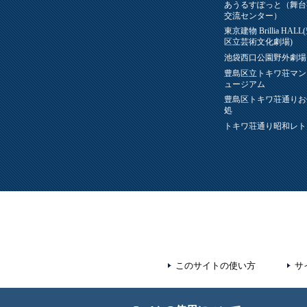
あうるすぽっと（舞台
交流センター）
東京建物 Brillia HAL
区立芸術文化劇場)
池袋西口公園野外劇場
豊島区立トキワ荘マン
ュージアム
豊島区トキワ荘通りお
処
トキワ荘通り昭和レト
このサイトの使い方
サ