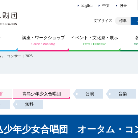
English
中文
한국
標準
介
講座・ワークショップ
イベント・文化祭・展示
・コンサート2025
館
青島少年少女合唱団
公演
音楽
子
無料
少年少女合唱団 オータム・コン