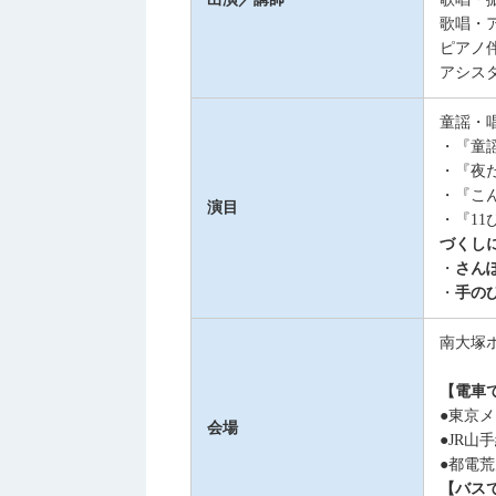
歌唱・
ピアノ
アシス
童謡・
・『童
・『夜
・『こ
演目
・『11
づくし
・
さん
・
手の
南大塚ホ
【電車
●東京
会場
●JR山
●都電
【バス