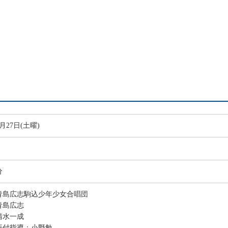
9月27日(土曜)
分
青島広志駒込少年少女合唱団
青島広志
清水一成
振付指導：小野勉