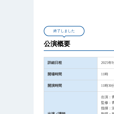
終了しました
公演概要
詳細日程
2025年
開場時間
11時
開演時間
11時30
出演：
監修：
指揮：
出演／講師
歌唱・