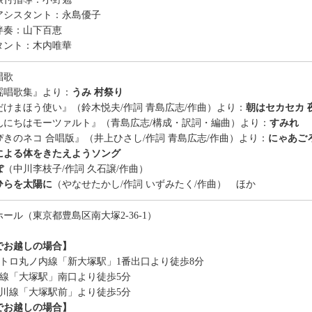
アシスタント：
永島優子
伴奏：山下百恵
タント：木内唯華
唱歌
謡唱歌集』より：
うみ 村祭り
だけまほう使い』（鈴木悦夫/作詞 青島広志/作曲）より：
朝はセカセカ 
んにちはモーツァルト』（青島広志/構成・訳詞・編曲）より：
すみれ
ぴきのネコ 合唱版』（井上ひさし/作詞 青島広志/作曲）より：
にゃあご
による体をきたえようソング
ぽ
（中川李枝子/作詞 久石譲/作曲）
ひらを太陽に
（やなせたかし/作詞 いずみたく/作曲） ほか
ール（東京都豊島区南大塚2-36-1）
でお越しの場合】
メトロ丸ノ内線「新大塚駅」1番出口より徒歩8分
手線「大塚駅」南口より徒歩5分
荒川線「大塚駅前」より徒歩5分
でお越しの場合】