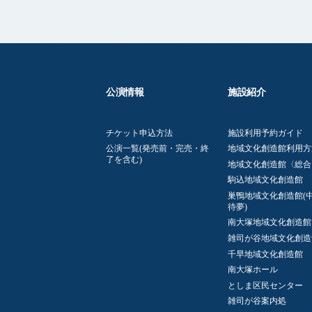
公演情報
施設紹介
チケット申込方法
施設利用予約ガイド
公演一覧(発売前・完売・終
地域文化創造館利用方
了を含む)
地域文化創造館〈総合
駒込地域文化創造館
巣鴨地域文化創造館(
待夢)
南大塚地域文化創造館
雑司が谷地域文化創造
千早地域文化創造館
南大塚ホール
としま区民センター
雑司が谷案内処