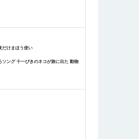
夜だけまほう使い
ろソング 十一ぴきのネコが旅に出た 動物