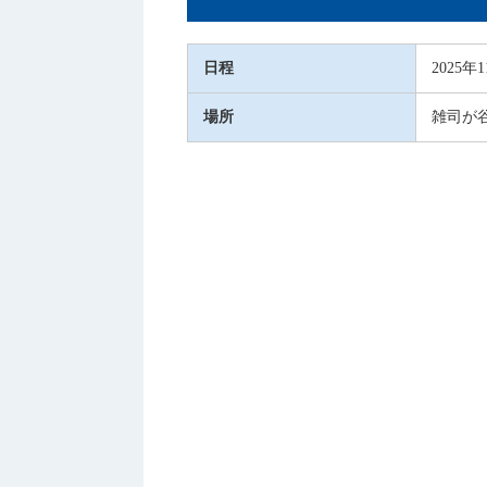
日程
2025年
場所
雑司が