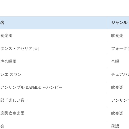
ル名
ジャンル
吹奏楽団
吹奏楽
ダンス・アゼリア[☆]
フォーク
混声合唱団
合唱
レエ スワン
チェアバ
アンサンブル BANdBE ～バンビ～
吹奏楽
楽部「楽しい音」
アンサン
学庶民吹奏楽団
吹奏楽
語会
落語