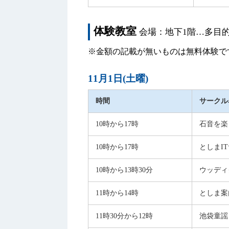
体験教室
会場：地下1階…多目
※金額の記載が無いものは無料体験です
11月1日(土曜)
時間
サークル
10時から17時
石音を楽
10時から17時
としまI
10時から13時30分
ウッディク
11時から14時
としま案
11時30分から12時
池袋童謡