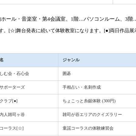
的ホール・音楽室・第4会議室、1階…パソコンルーム、3階
。[☆]舞台発表に続いて体験教室になります。[●]両日作品
名
ジャンル
しむ会・石心会
囲碁
Tサポーターズ
手相占い・名刺作成
ラブ[●]
ちょこっと糸鋸体験 (300円)
内人雑司ヶ谷
雑司が谷エリアのクイズラリー
コーラス[☆]
童謡コーラスの体験練習会