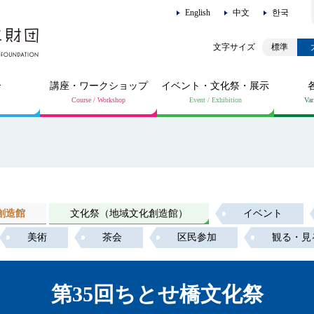
English
中文
한국
標準
介
講座・ワークショップ
イベント・文化祭・展示
創造館
文化祭（地域文化創造館）
イベント
美術
茶会
区民参加
観る・見
第35回ちとせ橋文化祭