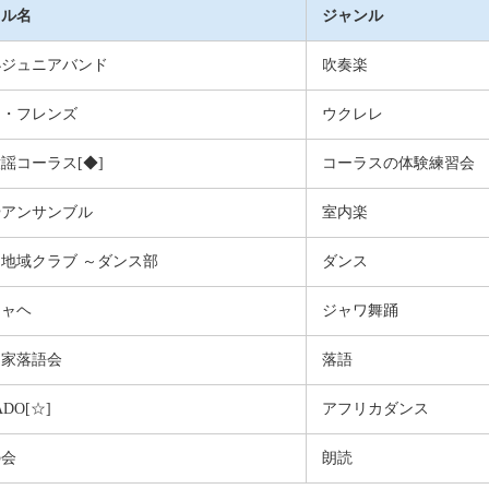
クル名
ジャンル
小ジュニアバンド
吹奏楽
ナ・フレンズ
ウクレレ
謡コーラス[◆]
コーラスの体験練習会
やアンサンブル
室内楽
地域クラブ ～ダンス部
ダンス
ジャヘ
ジャワ舞踊
ま家落語会
落語
DO[☆]
アフリカダンス
の会
朗読