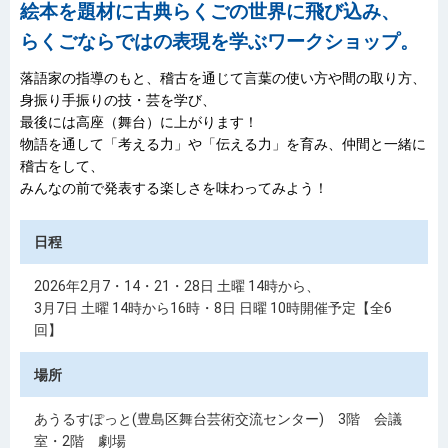
絵本を題材に古典らくごの世界に飛び込み、
らくごならではの表現を学ぶワークショップ。
落語家の指導のもと、稽古を通じて言葉の使い方や間の取り方、
身振り手振りの技・芸を学び、
最後には高座（舞台）に上がります！
物語を通して「考える力」や「伝える力」を育み、仲間と一緒に
稽古をして、
みんなの前で発表する楽しさを味わってみよう！
日程
2026年2月7・14・21・28日 土曜 14時から、
3月7日 土曜 14時から16時・8日 日曜 10時開催予定【全6
回】
場所
あうるすぽっと(豊島区舞台芸術交流センター) 3階 会議
室・2階 劇場