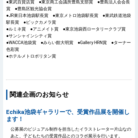
●東武百貨店賞 ●東京商工会議所豊島支部賞 ●豊島法人会会長
賞 ●豊島区観光協会賞
●JR東日本池袋駅長賞 ●東京メトロ池袋駅長賞 ●東武鉄道池袋
駅長賞 ●ビックカメラ賞
●ルミネ賞 ●アニメイト賞 ●東京池袋西ロータリークラブ賞
●サンシャインシティ賞
●WACCA池袋賞 ●みらい館大明賞 ●Gallery HRN賞 ●ターナー
色彩賞
●ホテルメトロポリタン賞
関連企画のお知らせ
Echika池袋ギャラリーで、受賞作品展を開催し
ます！
公募展のビジュアル制作を担当したイラストレーター片山なの
あと、子どもたちの受賞作品とのコラボ展示を行います。