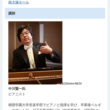
南大塚ホール
講師
(C)Shuhei NEZU
中川賢一氏
ピアニスト
桐朋学園大学音楽学部でピアノと指揮を学び、卒業後ベルギ