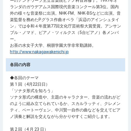
ーのアントワープ王立音楽院ピアノ科首席修了。1997年オ
ランダのガウデアムス国際現代音楽コンクール第3位。国内
外の様々な音楽祭に出演。NHK-FM、NHK-BSなどに出演。音
楽監督を務めたP.グラス作曲オペラ「浜辺のアインシュタイ
ン」では令和４年度第77回文化庁芸術祭大賞受賞。アンサン
ブル・ノマド、ピアノ・ツィルクス（5台ピアノ）各メンバ
ー。
お茶の水女子大学、桐朋学園大学非常勤講師。
http://www.nakagawakenichi.jp
各回の内容
◆各回のテーマ
第 1 回（4月22日日）
「ソナタ形式を知ろう」
ソナタ形式の構造や、主題のキャラクター、音楽の流れがど
のように組み立てられているか、スカルラッティ、クレメン
ティ、ベートーヴェン、中川賢一自作の曲などを交えてピア
ノ演奏と解説を交えながら分かりやすくご紹介します。
第 2 回（4 月 23 日）