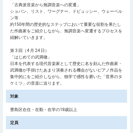
「古典派音楽から無調音楽への変遷」
ショパン、リスト、ワーグナー、ドビュッシー、ウェーベル
ン等
約150年間の歴史的なステップにおいて重要な役割を果たし
た作曲家をご紹介しながら、無調音楽へ変遷するプロセスを
紐解いていきます。
第 3 回（4 月 24 日）
「はじめての武満徹」
日本を代表する現代音楽家として歴史に名を刻んだ作曲家・
武満徹が手掛けたあまり演奏される機会がないピアノ作品を
集中的にをご紹介しながら、独学で感性を磨いた「世界のタ
ケミツ」の音楽に迫ります。
対象
豊島区在住・在勤・在学の18歳以上
定員