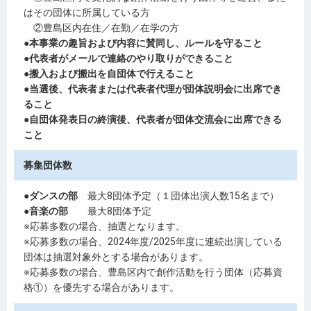
はその団体に所属している方
②豊島区内在住／在勤／在学の方
●本事業の趣旨および内容に賛同し、ルールを守ること
●代表者がメールで連絡のやり取りができること
●搬入および搬出を自団体で行えること
●当選後、代表者または代表者代理が団体説明会に出席でき
ること
●自団体発表日の終演後、代表者が団体交流会に出席できる
こと
募集団体数
●ダンスの部
最大8団体予定（１団体出演人数15名まで）
●音楽の部
最大8団体予定
※応募多数の場合、抽選となります。
※応募多数の場合、2024年度/2025年度に連続出演している
団体は抽選対象外とする場合があります。
※応募多数の場合、豊島区内で創作活動を行う団体（応募資
格①）を優先する場合があります。