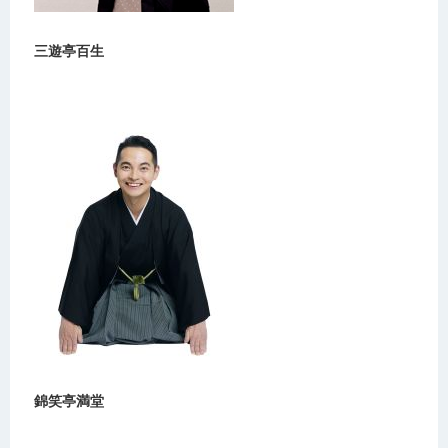
三遊亭百生
錦笑亭満堂