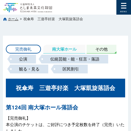
ホーム
>
祝傘寿 三遊亭好楽 大塚凱旋落語会
完売御礼
南大塚ホール
その他
公演
伝統芸能・能・狂言・落語
観る・見る
区民割引
祝傘寿 三遊亭好楽 大塚凱旋落語会
第124回 南大塚ホール落語会
【完売御礼】
本公演のチケットは、ご好評につき予定枚数を終了（完売）いた
しました。