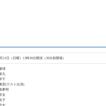
年6月21日（日曜）13時30分開演（30分前開場）
媛堵
第九
早千
萬窓(ゲスト出演)
南夢明
皆女
笑子
空女