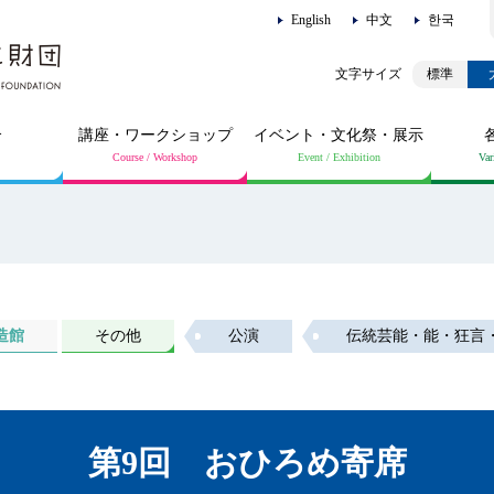
English
中文
한국
標準
介
講座・ワークショップ
イベント・文化祭・展示
造館
その他
公演
伝統芸能・能・狂言
第9回 おひろめ寄席