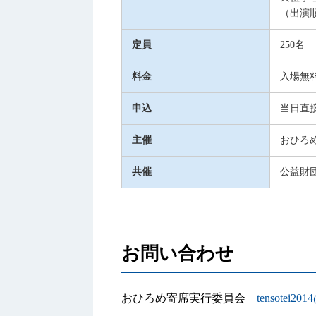
（出演
定員
250名
料金
入場無
申込
当日直
主催
おひろ
共催
公益財
お問い合わせ
おひろめ寄席実行委員会
tensotei201