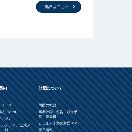
施設はこちら
案内
財団について
リリース
財団の概要
紙「Mirai」
事業計画・報告・収支予
算・決算書
マガジン
としま未来文化財団 MVV
ャルメディア 公式ア
ト一覧
採用情報