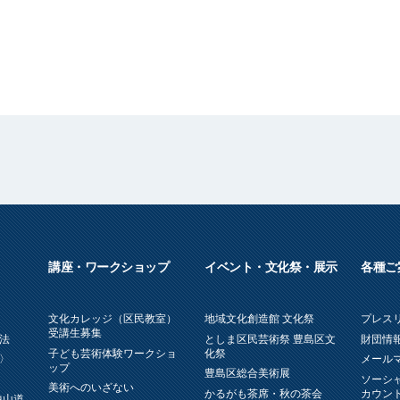
講座・ワークショップ
イベント・文化祭・展示
各種ご
文化カレッジ（区民教室）
地域文化創造館 文化祭
プレス
受講生募集
法
としま区民芸術祭 豊島区文
財団情報
子ども芸術体験ワークショ
化祭
〉
メール
ップ
豊島区総合美術展
ソーシ
美術へのいざない
かるがも茶席・秋の茶会
カウン
中山道