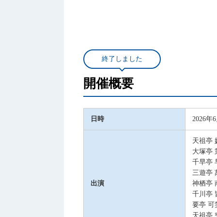
終了しました
開催概要
日時
2026
天祖亭 
大塚亭 
千早
亭 
三遊亭 
出演
神栖亭 
千川亭 
要
亭 可
天祖亭 