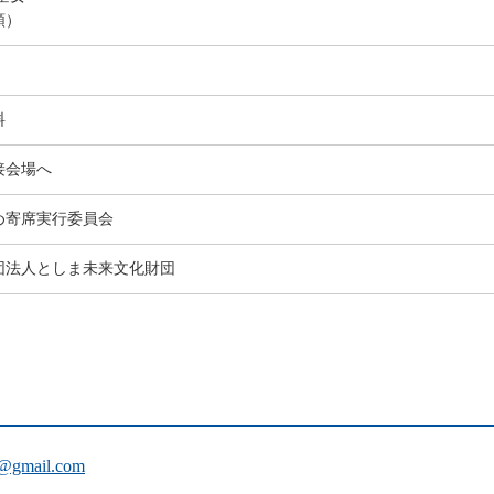
順）
料
接会場へ
め寄席実行委員会
団法人としま未来文化財団
4@gmail.com