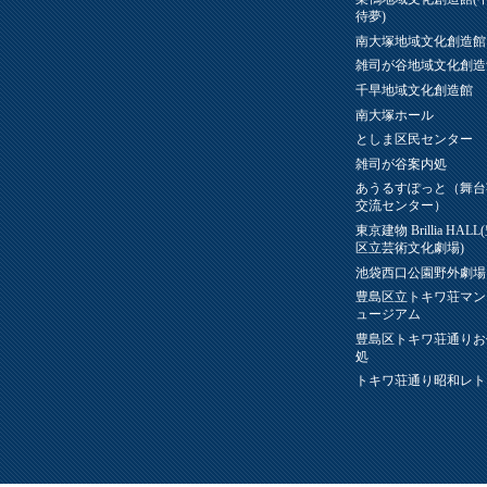
待夢)
南大塚地域文化創造館
雑司が谷地域文化創造
千早地域文化創造館
南大塚ホール
としま区民センター
雑司が谷案内処
あうるすぽっと（舞台
交流センター）
東京建物 Brillia HAL
区立芸術文化劇場)
池袋西口公園野外劇場
豊島区立トキワ荘マン
ュージアム
豊島区トキワ荘通りお
処
トキワ荘通り昭和レト