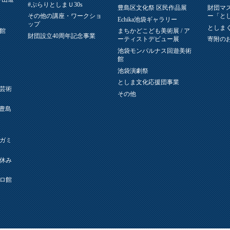
#ぷらりとしまＵ30s
豊島区文化祭 区民作品展
財団マ
その他の講座・ワークショ
ー「と
Echika池袋ギャラリー
ップ
としまく
館
まちかどこども美術展 / ア
財団設立40周年記念事業
ーティストデビュー展
寄附の
池袋モンパルナス回遊美術
館
池袋演劇祭
としま文化応援団事業
芸術
その他
L(豊島
ガミ
休み
ロ館