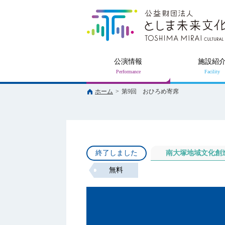
公演情報
施設紹
ホーム
>
第9回 おひろめ寄席
終了しました
南大塚地域文化創
無料