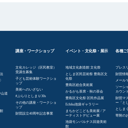
講座・ワークショップ
イベント・文化祭・展示
各種ご
文化カレッジ（区民教室）
地域文化創造館 文化祭
プレス
受講生募集
法
としま区民芸術祭 豊島区文
財団情報
子ども芸術体験ワークショ
化祭
〉
メール
ップ
豊島区総合美術展
ソーシ
美術へのいざない
かるがも茶席・秋の茶会
カウン
中山道
#ぷらりとしまＵ30s
豊島区文化祭 区民作品展
財団マ
その他の講座・ワークショ
ー「と
Echika池袋ギャラリー
ップ
としまく
館
まちかどこども美術展 / ア
財団設立40周年記念事業
ーティストデビュー展
寄附の
池袋モンパルナス回遊美術
館