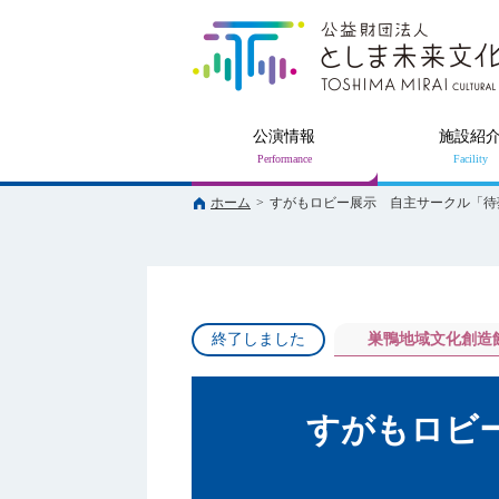
公演情報
施設紹
ホーム
>
すがもロビー展示 自主サークル「待
終了しました
巣鴨地域文化創造
すがもロビ