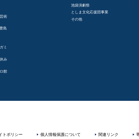
池袋演劇祭
としま文化応援団事業
芸術
その他
L(豊島
ガミ
休み
ロ館
イトポリシー
個人情報保護について
関連リンク