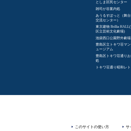
としま区民センター
雑司が谷案内処
あうるすぽっと（舞台
交流センター）
東京建物 Brillia HAL
区立芸術文化劇場)
池袋西口公園野外劇場
豊島区立トキワ荘マン
ュージアム
豊島区トキワ荘通りお
処
トキワ荘通り昭和レト
このサイトの使い方
サ