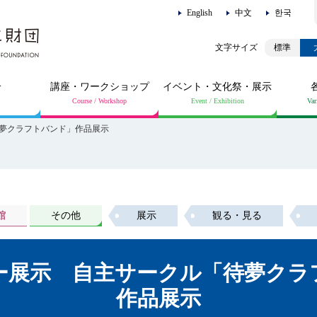
English
中文
한국
標準
介
講座・ワークショップ
イベント・文化祭・展示
夢クラフトバンド」作品展示
館
その他
展示
観る・見る
ー展示 自主サークル「待夢クラ
作品展示