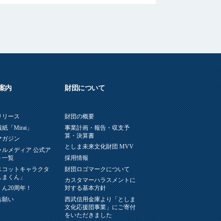
案内
財団について
リリース
財団の概要
紙「Mirai」
事業計画・報告・収支予
算・決算書
マガジン
としま未来文化財団 MVV
ャルメディア 公式ア
ト一覧
採用情報
スコットキャラクタ
財団ロゴマークについて
しまくん」
カスタマーハラスメントに
ん20周年！
対する基本方針
お願い
西武信用金庫より「としま
文化応援団事業」にご寄付
をいただきました