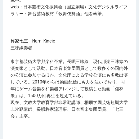
載中。
web：日本芸術文化振興会（国立劇場）文化デジタルライブ
ラリー・舞台芸術教材「歌舞伎舞踊」他を執筆。
杵家七三
Nami Kineie
三味線奏者
東京都芸術大学邦楽科卒業。長唄三味線、現代邦楽三味線の
演奏家として活動。日本音楽集団団員として数多くの国内外
の公演に参加するほか、文化庁による学校公演にも多数出演
している。2010年からは動画配信にも力を注いでおり、同
年にゲーム音楽を和楽器アレンジして投稿した動画「傷林
果」は、1500万回再生を超えている。
現在、文教大学教育学部非常勤講師、桐朋学園芸術短期大学
非常勤講師、長唄杵家流理事、日本音楽集団団員、「七三
会」主宰。