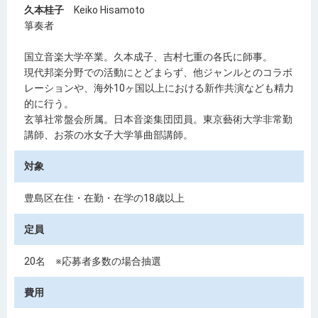
久本桂子
Keiko Hisamoto
箏奏者
国立音楽大学卒業。久本成子、吉村七重の各氏に師事。
現代邦楽分野での活動にとどまらず、他ジャンルとのコラボ
レーションや、海外10ヶ国以上における新作共演なども精力
的に行う。
玄箏社常盤会所属。日本音楽集団団員。東京藝術大学非常勤
講師、お茶の水女子大学箏曲部講師。
対象
豊島区在住・在勤・在学の18歳以上
定員
20名 ※応募者多数の場合抽選
費用