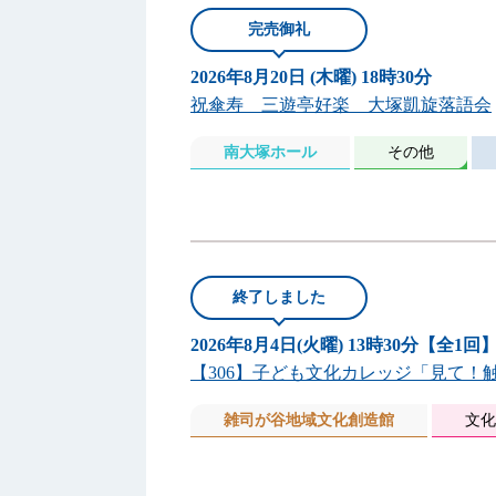
完売御礼
2026年8月20日 (木曜) 18時30分
祝傘寿 三遊亭好楽 大塚凱旋落語会
南大塚ホール
その他
終了しました
2026年8月4日(火曜) 13時30分【全1回
【306】子ども文化カレッジ「見て！触
雑司が谷地域文化創造館
文化