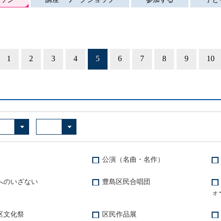
1
2
3
4
5
6
7
8
9
10
前へ
公演（名曲・名作）
へのいざない
豊島区民合唱団
ォ
区文化祭
区民作品展