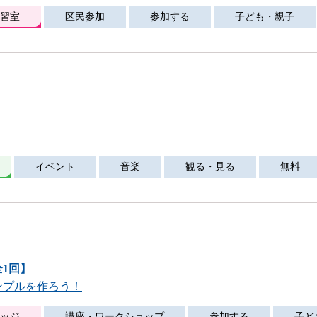
習室
区民参加
参加する
子ども・親子
イベント
音楽
観る・見る
無料
全1回】
ンプルを作ろう！
ッジ
講座・ワークショップ
参加する
子ど