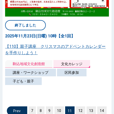
終了しました
2025年11月23日(日曜) 10時【全1回】
【110】親子講座 クリスマスのアドベントカレンダー
を手作りしよう！
駒込地域文化創造館
文化カレッジ
講座・ワークショップ
区民参加
子ども・親子
7
前へ
8
9
10
11
12
13
14