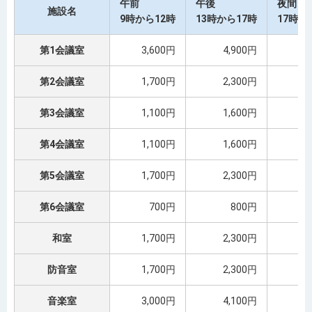
午前
午後
夜間
施設名
9時から12時
13時から17時
17時3
第1会議室
3,600円
4,900円
第2会議室
1,700円
2,300円
第3会議室
1,100円
1,600円
第4会議室
1,100円
1,600円
第5会議室
1,700円
2,300円
第6会議室
700円
800円
和室
1,700円
2,300円
防音室
1,700円
2,300円
音楽室
3,000円
4,100円