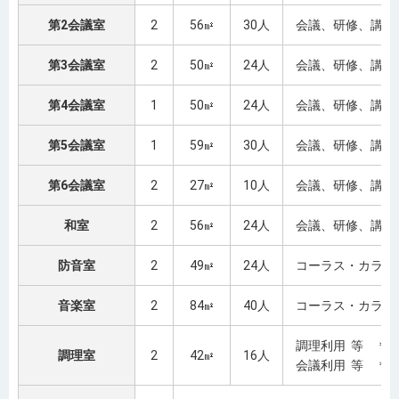
第2会議室
2
56
30人
会議、研修、講座
第3会議室
2
50
24人
会議、研修、講座
第4会議室
1
50
24人
会議、研修、講座
第5会議室
1
59
30人
会議、研修、講座
第6会議室
2
27
10人
会議、研修、講座
和室
2
56
24人
会議、研修、講座
防音室
2
49
24人
コーラス・カラオ
音楽室
2
84
40人
コーラス・カラオ
調理利用 等 ＊
調理室
2
42
16人
会議利用 等 ＊