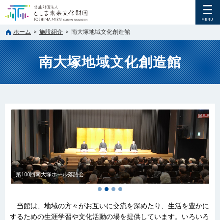
ホーム
>
施設紹介
>
南大塚地域文化創造館
南大塚地域文化創造館
第100回南大塚ホール落語会
1
2
3
4
当館は、地域の方々がお互いに交流を深めたり、生活を豊かに
するための生涯学習や文化活動の場を提供しています。いろいろ