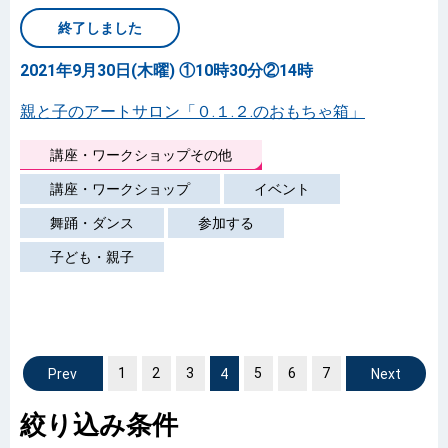
終了しました
2021年9月30日(木曜) ①10時30分②14時
親と子のアートサロン「０.１.２.のおもちゃ箱」
講座・ワークショップその他
講座・ワークショップ
イベント
舞踊・ダンス
参加する
子ども・親子
1
前へ
2
3
4
5
6
7
絞り込み条件