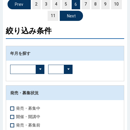
2
前へ
3
4
5
6
7
8
9
10
11
次へ
絞り込み条件
年月を探す
発売・募集状況
発売・募集中
開催・開講中
発売・募集前