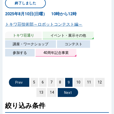
終了しました
2025年8月10日(日曜） 10時から12時
トキワ荘技術部～ロボットコンテスト編～
トキワ荘通り
イベント・展示その他
講座・ワークショップ
コンテスト
参加する
40周年記念事業
5
前へ
6
7
8
9
10
11
12
13
14
次へ
絞り込み条件