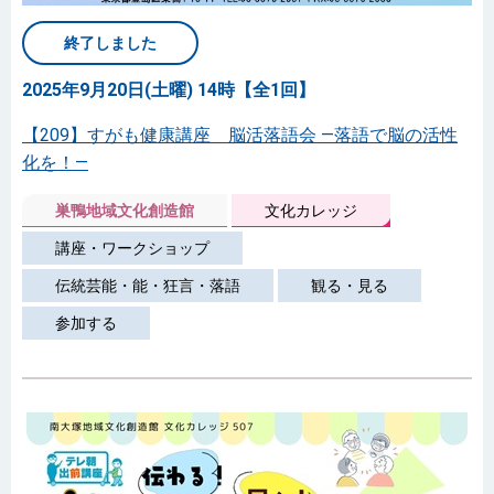
終了しました
2025年9月20日(土曜) 14時【全1回】
【209】すがも健康講座 脳活落語会 ―落語で脳の活性
化を！―
巣鴨地域文化創造館
文化カレッジ
講座・ワークショップ
伝統芸能・能・狂言・落語
観る・見る
参加する