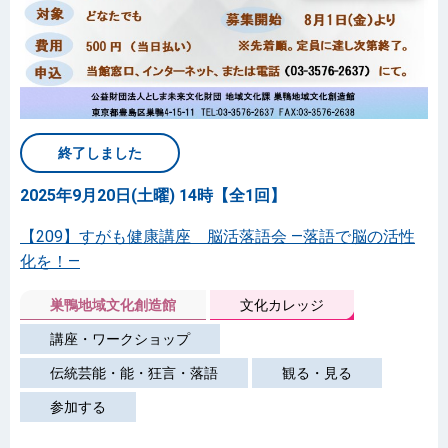
終了しました
2025年9月20日(土曜) 14時【全1回】
【209】すがも健康講座 脳活落語会 ―落語で脳の活性
化を！―
巣鴨地域文化創造館
文化カレッジ
講座・ワークショップ
伝統芸能・能・狂言・落語
観る・見る
参加する